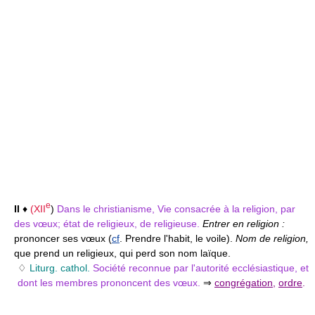
e
II
♦
(
XII
)
Dans le christianisme, Vie consacrée à la religion, par
des vœux; état de religieux, de religieuse.
Entrer en religion :
prononcer ses vœux (
cf
. Prendre l'habit, le voile).
Nom de religion,
que prend un religieux, qui perd son nom laïque.
♢
Liturg. cathol.
Société reconnue par l'autorité ecclésiastique, et
dont les membres prononcent des vœux.
⇒
congrégation
,
ordre
.