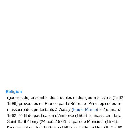
Religion
(guerres de) ensemble des troubles et des guerres civiles (1562-
1598) provoqués en France par la Réforme. Princ. épisodes: le
massacre des protestants à Wassy (
Haute-Marne
) le 1er mars
1562, l'édit de pacification d'Amboise (1563), le massacre de la
Saint-Barthélemy (24 août 1572), la paix de Monsieur (1576),
l'assassinat du duc de Guise (1588), celui du roi Henri III (1589).