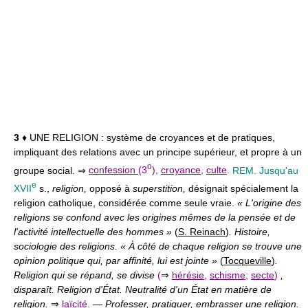
3
♦ UNE RELIGION :
système de croyances et de pratiques,
impliquant des relations avec un principe supérieur, et propre à un
o
groupe social. ⇒
confession
(3
),
croyance
,
culte
.
REM. Jusqu'au
e
XVII
s.,
religion,
opposé à
superstition,
désignait spécialement la
religion catholique, considérée comme seule vraie.
« L'origine des
religions se confond avec les origines mêmes de la pensée et de
l'activité intellectuelle des hommes »
(
S. Reinach
)
. Histoire,
sociologie des religions. « À côté de chaque religion se trouve une
opinion politique qui, par affinité, lui est jointe »
(
Tocqueville
)
.
Religion qui se répand, se divise
(
⇒
hérésie
,
schisme
;
secte
)
,
disparaît. Religion d'État. Neutralité d'un État en matière de
religion.
⇒
laïcité
.
—
Professer, pratiquer, embrasser une religion.