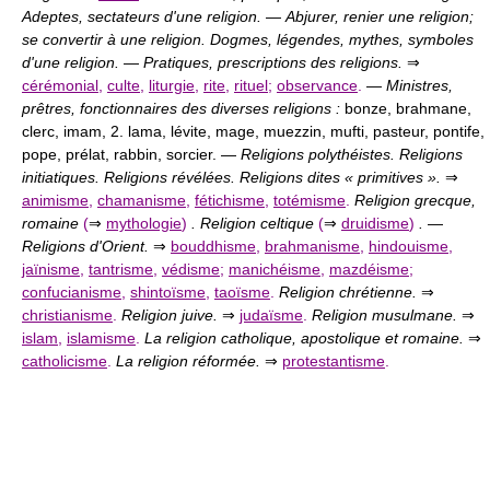
Adeptes, sectateurs d'une religion.
—
Abjurer, renier une religion;
se convertir à une religion. Dogmes, légendes, mythes, symboles
d'une religion.
—
Pratiques, prescriptions des religions.
⇒
cérémonial
,
culte
,
liturgie
,
rite
,
rituel
;
observance
.
—
Ministres,
prêtres, fonctionnaires des diverses religions :
bonze, brahmane,
clerc, imam, 2. lama, lévite, mage, muezzin, mufti, pasteur, pontife,
pope, prélat, rabbin, sorcier. —
Religions polythéistes. Religions
initiatiques. Religions révélées. Religions dites « primitives ».
⇒
animisme
,
chamanisme
,
fétichisme
,
totémisme
.
Religion grecque,
romaine
(
⇒
mythologie
)
. Religion celtique
(
⇒
druidisme
)
.
—
Religions d'Orient.
⇒
bouddhisme
,
brahmanisme
,
hindouisme
,
jaïnisme
,
tantrisme
,
védisme
;
manichéisme
,
mazdéisme
;
confucianisme
,
shintoïsme
,
taoïsme
.
Religion chrétienne.
⇒
christianisme
.
Religion juive.
⇒
judaïsme
.
Religion musulmane.
⇒
islam
,
islamisme
.
La religion catholique, apostolique et romaine.
⇒
catholicisme
.
La religion réformée.
⇒
protestantisme
.