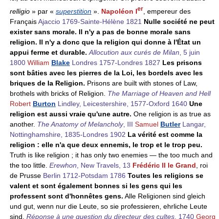
er
relligio
» par «
superstition
».
Napoléon I
, empereur des
Français
Ajaccio 1769-Sainte-Hélène 1821
Nulle société ne peut
exister sans morale. Il n'y a pas de bonne morale sans
religion. Il n'y a donc que la religion qui donne à l'État un
appui ferme et durable.
Allocution aux curés de Milan
, 5 juin
1800
William
Blake
Londres 1757-Londres 1827
Les prisons
sont bâties avec les pierres de la Loi, les bordels avec les
briques de la Religion.
Prisons are built with stones of Law,
brothels with bricks of Religion.
The Marriage of Heaven and Hell
Robert
Burton
Lindley, Leicestershire, 1577-Oxford 1640
Une
religion est aussi vraie qu'une autre.
One religion is as true as
another.
The Anatomy of Melancholy
, III
Samuel
Butler
Langar,
Nottinghamshire, 1835-Londres 1902
La vérité est comme la
religion : elle n'a que deux ennemis, le trop et le trop peu.
Truth is like religion ; it has only two enemies — the too much and
the too little.
Erewhon
, New Travels, 13
Frédéric II
le Grand
, roi
de Prusse
Berlin 1712-Potsdam 1786
Toutes les religions se
valent et sont également bonnes si les gens qui les
professent sont d'honnêtes gens.
Alle Religionen sind gleich
und gut, wenn nur die Leute, so sie professieren, ehrliche Leute
sind.
Réponse à une question du directeur des cultes
, 1740
Georg