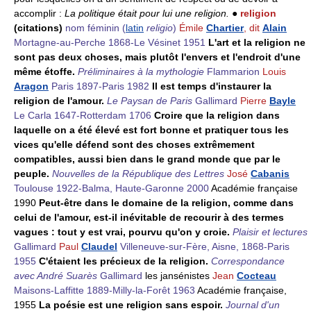
accomplir :
La politique était pour lui une religion.
●
religion
(citations)
nom féminin
(
latin
religio
)
Émile
Chartier
, dit
Alain
Mortagne-au-Perche 1868-Le Vésinet 1951
L'art et la religion ne
sont pas deux choses, mais plutôt l'envers et l'endroit d'une
même étoffe.
Préliminaires à la mythologie
Flammarion
Louis
Aragon
Paris 1897-Paris 1982
Il est temps d'instaurer la
religion de l'amour.
Le Paysan de Paris
Gallimard
Pierre
Bayle
Le Carla 1647-Rotterdam 1706
Croire que la religion dans
laquelle on a été élevé est fort bonne et pratiquer tous les
vices qu'elle défend sont des choses extrêmement
compatibles, aussi bien dans le grand monde que par le
peuple.
Nouvelles de la République des Lettres
José
Cabanis
Toulouse 1922-Balma, Haute-Garonne 2000
Académie française
1990
Peut-être dans le domaine de la religion, comme dans
celui de l'amour, est-il inévitable de recourir à des termes
vagues : tout y est vrai, pourvu qu'on y croie.
Plaisir et lectures
Gallimard
Paul
Claudel
Villeneuve-sur-Fère, Aisne, 1868-Paris
1955
C'étaient les précieux de la religion.
Correspondance
avec André Suarès
Gallimard
les jansénistes
Jean
Cocteau
Maisons-Laffitte 1889-Milly-la-Forêt 1963
Académie française,
1955
La poésie est une religion sans espoir.
Journal d'un