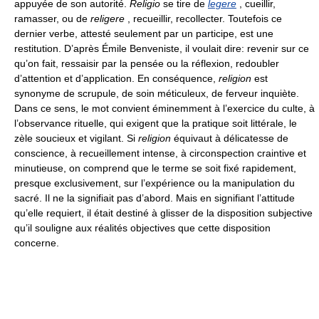
appuyée de son autorité.
Religio
se tire de
legere
, cueillir,
ramasser, ou de
religere
, recueillir, recollecter. Toutefois ce
dernier verbe, attesté seulement par un participe, est une
restitution. D’après Émile Benveniste, il voulait dire: revenir sur ce
qu’on fait, ressaisir par la pensée ou la réflexion, redoubler
d’attention et d’application. En conséquence,
religion
est
synonyme de scrupule, de soin méticuleux, de ferveur inquiète.
Dans ce sens, le mot convient éminemment à l’exercice du culte, à
l’observance rituelle, qui exigent que la pratique soit littérale, le
zèle soucieux et vigilant. Si
religion
équivaut à délicatesse de
conscience, à recueillement intense, à circonspection craintive et
minutieuse, on comprend que le terme se soit fixé rapidement,
presque exclusivement, sur l’expérience ou la manipulation du
sacré. Il ne la signifiait pas d’abord. Mais en signifiant l’attitude
qu’elle requiert, il était destiné à glisser de la disposition subjective
qu’il souligne aux réalités objectives que cette disposition
concerne.