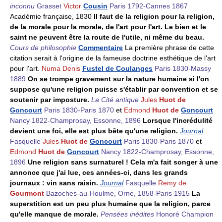
inconnu
Grasset
Victor
Cousin
Paris 1792-Cannes 1867
Académie française, 1830
Il faut de la religion pour la religion,
de la morale pour la morale, de l'art pour l'art. Le bien et le
saint ne peuvent être la route de l'utile, ni même du beau.
Cours de philosophie
Commentaire
La première phrase de cette
citation serait à l'origine de la fameuse doctrine esthétique de l'art
pour l'art.
Numa Denis
Fustel de Coulanges
Paris 1830-Massy
1889
On se trompe gravement sur la nature humaine si l'on
suppose qu'une religion puisse s'établir par convention et se
soutenir par imposture.
La Cité antique
Jules
Huot de
Goncourt
Paris 1830-Paris 1870
et
Edmond
Huot de
Goncourt
Nancy 1822-Champrosay, Essonne, 1896
Lorsque l'incrédulité
devient une foi, elle est plus bête qu'une religion.
Journal
Fasquelle
Jules
Huot de
Goncourt
Paris 1830-Paris 1870
et
Edmond
Huot de
Goncourt
Nancy 1822-Champrosay, Essonne,
1896
Une religion sans surnaturel ! Cela m'a fait songer à une
annonce que j'ai lue, ces années-ci, dans les grands
journaux : vin sans raisin.
Journal
Fasquelle
Remy de
Gourmont
Bazoches-au-Houlme, Orne, 1858-Paris 1915
La
superstition est un peu plus humaine que la religion, parce
qu'elle manque de morale.
Pensées inédites
Honoré Champion