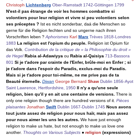
Christoph
Lichtenberg
Ober-Ramstadt 1742-Göttingen 1799
N'est-il pas étrange de voir les hommes combattre si
volontiers pour leur religion et vivre si peu volontiers selon
ses préceptes ?
Ist es nicht sonderbar, daá die Menschen so
gerne für die Religion fechten und so ungerne nach ihren
Vorschriften leben ?
Aphorismes
Karl
Marx
Trèves 1818-Londres
1883
La religion est l'opium du peuple.
Religion ist Opium für
das Volk.
Contribution de la critique de « la Philosophie du droit »
de Hegel
Rabia al-Adawiyya
ou
Rabia al-Qaisiya
713-Bassora
801
Si je t'adore par crainte de l'Enfer, brûle-moi en Enfer ; si
je t'adore dans l'espoir du Paradis, exclus-moi du Paradis.
Mais si je t'adore pour toi-même, ne me prive pas de ta
Beauté éternelle.
Diwan
George Bernard
Shaw
Dublin 1856-Ayot
Saint Lawrence, Hertfordshire, 1950
Il n'y a qu'une seule
religion, bien qu'il y en ait une centaine de versions.
There is
only one religion though there are hundred versions of it.
Pièces
plaisantes
Jonathan
Swift
Dublin 1667-Dublin 1745
Nous avons
tout juste assez de religion pour nous haïr, mais pas assez
pour nous aimer les uns les autres.
We have just enough
religion to make us hate, but not enough to make us love one
another.
Thoughts on Various Subjects
●
religion
(expressions)