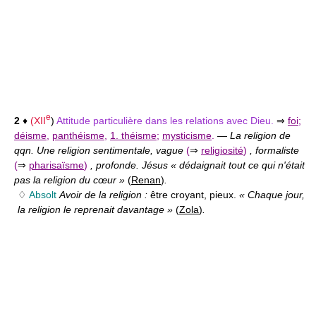
e
2
♦
(
XII
)
Attitude particulière dans les relations avec Dieu.
⇒
foi
;
déisme
,
panthéisme
,
1. théisme
;
mysticisme
.
—
La religion de
qqn. Une religion sentimentale, vague
(
⇒
religiosité
)
, formaliste
(
⇒
pharisaïsme
)
, profonde. Jésus « dédaignait tout ce qui n'était
pas la religion du cœur »
(
Renan
)
.
♢
Absolt
Avoir de la religion :
être croyant, pieux.
« Chaque jour,
la religion le reprenait davantage »
(
Zola
)
.