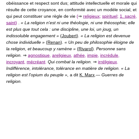
obéissance et respect sont dus; attitude intellectuelle et morale qui
résulte de cette croyance, en conformité avec un modèle social, et
qui peut constituer une règle de vie
(
⇒
religieux
;
spirituel
;
1. sacré
,
saint
)
.
« La religion n'est ni une théologie, ni une théosophie; elle
est plus que tout cela : une discipline, une loi, un joug, un
indissoluble engagement »
(
Joubert
)
. « La religion est devenue
chose individuelle »
(
Renan
)
. « Un peu de philosophie éloigne de
la religion, et beaucoup y ramène »
(
Rivarol
)
. Personne sans
religion.
⇒
agnostique
,
areligieux
,
athée
,
impie
,
incrédule
,
incroyant
,
mécréant
.
Qui combat la religion.
⇒
irréligieux
.
Indifférence, intolérance, tolérance en matière de religion. « La
religion est l'opium du peuple »,
a dit
K. Marx
.
—
Guerres de
religion.