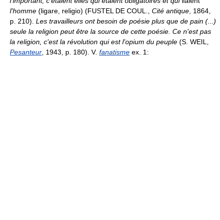
l'important; c'étaient elles qui étaient obligatoires et qui
liaient
l'homme
(ligare, religio) (FUSTEL DE COUL.,
Cité antique
, 1864,
p. 210).
Les travailleurs ont besoin de poésie plus que de pain (...)
seule la religion peut être la source de cette poésie. Ce n'est pas
la religion, c'est la révolution qui est l'opium du peuple
(S. WEIL,
Pesanteur
, 1943, p. 180). V.
fanatisme
ex. 1: