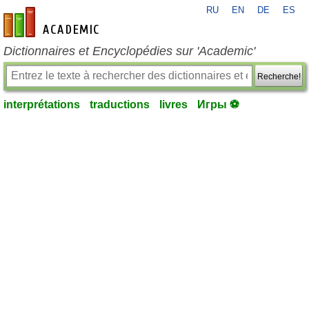
RU
EN
DE
ES
fr-academic.com
Dictionnaires et Encyclopédies sur 'Academic'
Recherche!
interprétations
traductions
livres
Игры ⚽