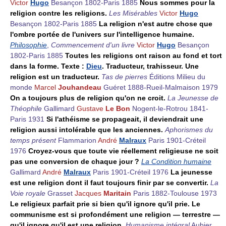
Victor
Hugo
Besançon 1802-Paris 1885
Nous sommes pour la
religion contre les religions.
Les Misérables
Victor
Hugo
Besançon 1802-Paris 1885
La religion n'est autre chose que
l'ombre portée de l'univers sur l'intelligence humaine.
Philosophie
,
Commencement d'un livre
Victor
Hugo
Besançon
1802-Paris 1885
Toutes les religions ont raison au fond et tort
dans la forme. Texte :
Dieu
. Traducteur, trahisseur. Une
religion est un traducteur.
Tas de pierres
Éditions Milieu du
monde
Marcel
Jouhandeau
Guéret 1888-Rueil-Malmaison 1979
On a toujours plus de religion qu'on ne croit.
La Jeunesse de
Théophile
Gallimard
Gustave
Le Bon
Nogent-le-Rotrou 1841-
Paris 1931
Si l'athéisme se propageait, il deviendrait une
religion aussi intolérable que les anciennes.
Aphorismes du
temps présent
Flammarion
André
Malraux
Paris 1901-Créteil
1976
Croyez-vous que toute vie réellement religieuse ne soit
pas une conversion de chaque jour ?
La Condition humaine
Gallimard
André
Malraux
Paris 1901-Créteil 1976
La jeunesse
est une religion dont il faut toujours finir par se convertir.
La
Voie royale
Grasset
Jacques
Maritain
Paris 1882-Toulouse 1973
Le religieux parfait prie si bien qu'il ignore qu'il prie. Le
communisme est si profondément une religion — terrestre —
qu'il ignore qu'il est une religion.
Humanisme intégral
Aubier