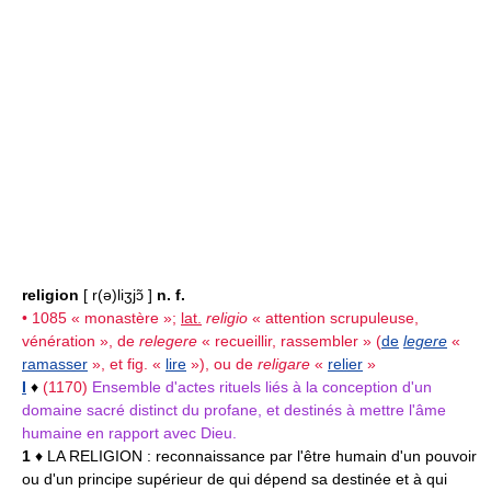
religion
[ r(ə)liʒjɔ̃ ]
n. f.
• 1085 « monastère »;
lat.
religio
« attention scrupuleuse,
vénération », de
relegere
« recueillir, rassembler » (
de
legere
«
ramasser
», et fig. «
lire
»), ou de
religare
«
relier
»
I
♦
(1170)
Ensemble d'actes rituels liés à la conception d'un
domaine sacré distinct du profane, et destinés à mettre l'âme
humaine en rapport avec Dieu.
1
♦ LA RELIGION :
reconnaissance par l'être humain d'un pouvoir
ou d'un principe supérieur de qui dépend sa destinée et à qui