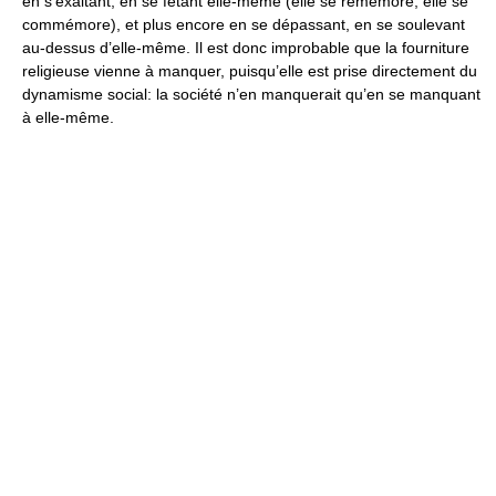
en s’exaltant, en se fêtant elle-même (elle se remémore, elle se
commémore), et plus encore en se dépassant, en se soulevant
au-dessus d’elle-même. Il est donc improbable que la fourniture
religieuse vienne à manquer, puisqu’elle est prise directement du
dynamisme social: la société n’en manquerait qu’en se manquant
à elle-même.