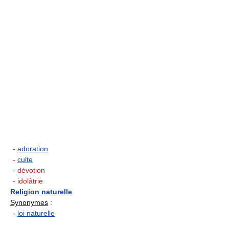
-
adoration
-
culte
- dévotion
- idolâtrie
Religion naturelle
Synonymes
:
-
loi naturelle