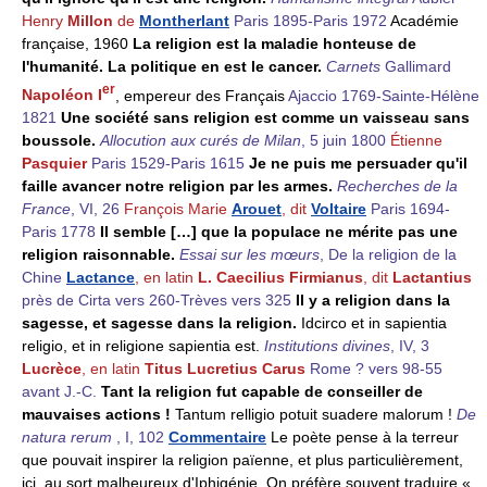
Henry
Millon
de
Montherlant
Paris 1895-Paris 1972
Académie
française, 1960
La religion est la maladie honteuse de
l'humanité. La politique en est le cancer.
Carnets
Gallimard
er
Napoléon I
, empereur des Français
Ajaccio 1769-Sainte-Hélène
1821
Une société sans religion est comme un vaisseau sans
boussole.
Allocution aux curés de Milan
, 5 juin 1800
Étienne
Pasquier
Paris 1529-Paris 1615
Je ne puis me persuader qu'il
faille avancer notre religion par les armes.
Recherches de la
France
, VI, 26
François Marie
Arouet
, dit
Voltaire
Paris 1694-
Paris 1778
Il semble […] que la populace ne mérite pas une
religion raisonnable.
Essai sur les mœurs
, De la religion de la
Chine
Lactance
, en latin
L. Caecilius Firmianus
, dit
Lactantius
près de Cirta vers 260-Trèves vers 325
Il y a religion dans la
sagesse, et sagesse dans la religion.
Idcirco et in sapientia
religio, et in religione sapientia est.
Institutions divines
, IV, 3
Lucrèce
, en latin
Titus Lucretius Carus
Rome ? vers 98-55
avant J.-C.
Tant la religion fut capable de conseiller de
mauvaises actions !
Tantum relligio potuit suadere malorum !
De
natura rerum
, I, 102
Commentaire
Le poète pense à la terreur
que pouvait inspirer la religion païenne, et plus particulièrement,
ici, au sort malheureux d'Iphigénie. On préfère souvent traduire «