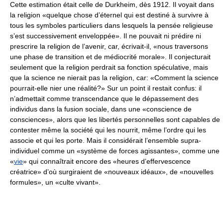
Cette estimation était celle de Durkheim, dès 1912. Il voyait dans
la religion «quelque chose d’éternel qui est destiné à survivre à
tous les symboles particuliers dans lesquels la pensée religieuse
s’est successivement enveloppée». Il ne pouvait ni prédire ni
prescrire la religion de l’avenir, car, écrivait-il, «nous traversons
une phase de transition et de médiocrité morale». Il conjecturait
seulement que la religion perdrait sa fonction spéculative, mais
que la science ne nierait pas la religion, car: «Comment la science
pourrait-elle nier une réalité?» Sur un point il restait confus: il
n’admettait comme transcendance que le dépassement des
individus dans la fusion sociale, dans une «conscience de
consciences», alors que les libertés personnelles sont capables de
contester même la société qui les nourrit, même l’ordre qui les
associe et qui les porte. Mais il considérait l’ensemble supra-
individuel comme un «système de forces agissantes», comme une
«
vie
» qui connaîtrait encore des «heures d’effervescence
créatrice» d’où surgiraient de «nouveaux idéaux», de «nouvelles
formules», un «culte vivant».